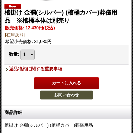
棺掛け 金襴(シルバー) (棺桶カバー)葬儀用
品 ※棺桶本体は別売り
販売価格
:
12,430円
(税込)
[在庫あり]
希望小売価格
:
31,080円
数量
:
返品特約に関する重要事項
商品詳細
棺掛け 金襴(シルバー) (棺桶カバー)葬儀用品