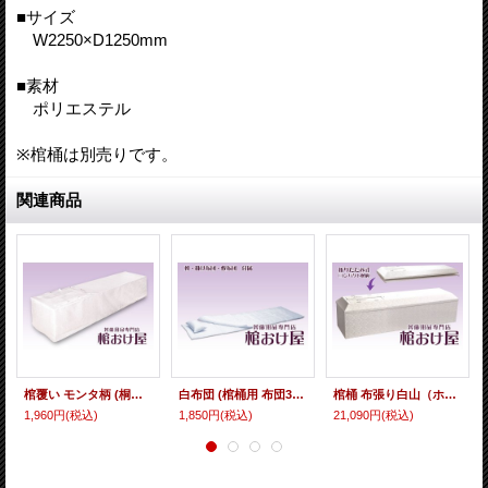
■サイズ
W2250×D1250mm
■素材
ポリエステル
※棺桶は別売りです。
関連商品
棺覆い モンタ柄 (桐平棺用 棺桶カバー) 葬儀用品 ※棺桶本体は別売り
白布団 (棺桶用 布団3点セット) 葬儀用品
棺桶 布張り白山（ホワイト） お顔窓付き（折りたたみ式タイプ） 6尺(181cm)〜6.25尺(190cm) 掛け布団、敷布団、枕 付属 葬儀用品
1,960円
(税込)
1,850円
(税込)
21,090円
(税込)