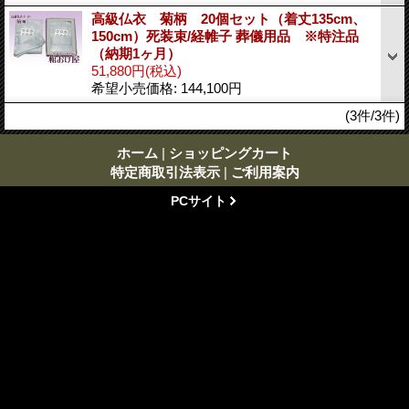
高級仏衣 菊柄 20個セット（着丈135cm、
150cm）死装束/経帷子 葬儀用品 ※特注品
（納期1ヶ月）
51,880円
(税込)
希望小売価格
:
144,100円
(3件/3件)
ホーム
|
ショッピングカート
特定商取引法表示
|
ご利用案内
PCサイト