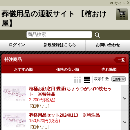
PCサイト
葬儀用品の通販サイト 【棺おけ
屋】
ログイン
新規登録はこちら
お問い合わせ
特注商品
一覧
おすすめ順
価格の安い順
売れ筋順
表示件数
:
棺桶お顔窓用 蝶番(ちょうつがい)10枚セッ
ト ※特注品
2,200円
(税込)
[在庫なし]
葬祭用品セット20240113 ※特注品
150,520円
(税込)
[在庫なし]