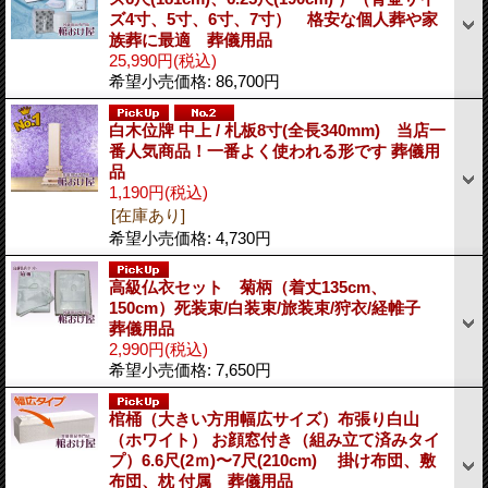
ズ4寸、5寸、6寸、7寸） 格安な個人葬や家
族葬に最適 葬儀用品
25,990円
(税込)
希望小売価格
:
86,700円
白木位牌 中上 / 札板8寸(全長340mm) 当店一
番人気商品！一番よく使われる形です 葬儀用
品
1,190円
(税込)
[在庫あり]
希望小売価格
:
4,730円
高級仏衣セット 菊柄（着丈135cm、
150cm）死装束/白装束/旅装束/狩衣/経帷子
葬儀用品
2,990円
(税込)
希望小売価格
:
7,650円
棺桶（大きい方用幅広サイズ）布張り白山
（ホワイト） お顔窓付き（組み立て済みタイ
プ）6.6尺(2ｍ)〜7尺(210cm) 掛け布団、敷
布団、枕 付属 葬儀用品