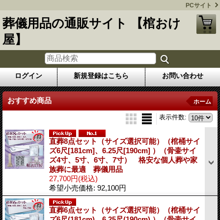
PCサイト
葬儀用品の通販サイト 【棺おけ
屋】
ログイン
新規登録はこちら
お問い合わせ
おすすめ商品
ホーム
表示件数
:
直葬8点セット（サイズ選択可能）（棺桶サイ
ズ6尺[181cm]、6.25尺[190cm] ）（骨壷サイ
ズ4寸、5寸、6寸、7寸） 格安な個人葬や家
族葬に最適 葬儀用品
27,700円
(税込)
希望小売価格
:
92,100円
直葬6点セット（サイズ選択可能）（棺桶サイ
ズ6尺(181cm)、6.25尺(190cm) ）（骨壷サイ