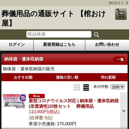
PCサイト
葬儀用品の通販サイト 【棺おけ
屋】
ログイン
新規登録はこちら
お問い合わせ
納体袋・遺体収納袋
一覧
納体袋・遺体収納袋の販売
おすすめ順
価格の安い順
売れ筋順
表示件数
:
新型コロナウイルス対応 | 納体袋・遺体収納袋
(非透過性)10枚セット 葬儀用品
110,000円
(税込)
[在庫数 9点]
希望小売価格
:
275,000円