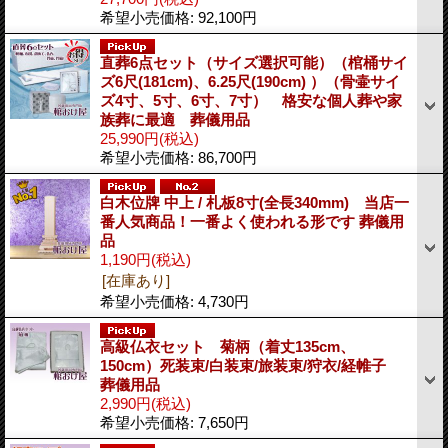
希望小売価格
:
92,100円
直葬6点セット（サイズ選択可能）（棺桶サイ
ズ6尺(181cm)、6.25尺(190cm) ）（骨壷サイ
ズ4寸、5寸、6寸、7寸） 格安な個人葬や家
族葬に最適 葬儀用品
25,990円
(税込)
希望小売価格
:
86,700円
白木位牌 中上 / 札板8寸(全長340mm) 当店一
番人気商品！一番よく使われる形です 葬儀用
品
1,190円
(税込)
[在庫あり]
希望小売価格
:
4,730円
高級仏衣セット 菊柄（着丈135cm、
150cm）死装束/白装束/旅装束/狩衣/経帷子
葬儀用品
2,990円
(税込)
希望小売価格
:
7,650円