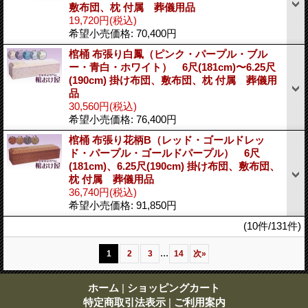
敷布団、枕 付属 葬儀用品
19,720円
(税込)
希望小売価格
:
70,400円
棺桶 布張り白鳳（ピンク・パープル・ブル
ー・青白・ホワイト） 6尺(181cm)〜6.25尺
(190cm) 掛け布団、敷布団、枕 付属 葬儀用
品
30,560円
(税込)
希望小売価格
:
76,400円
棺桶 布張り花柄B（レッド・ゴールドレッ
ド・パープル・ゴールドパープル） 6尺
(181cm)、6.25尺(190cm) 掛け布団、敷布団、
枕 付属 葬儀用品
36,740円
(税込)
希望小売価格
:
91,850円
(10件/131件)
...
1
2
3
14
次
»
ホーム
|
ショッピングカート
特定商取引法表示
|
ご利用案内