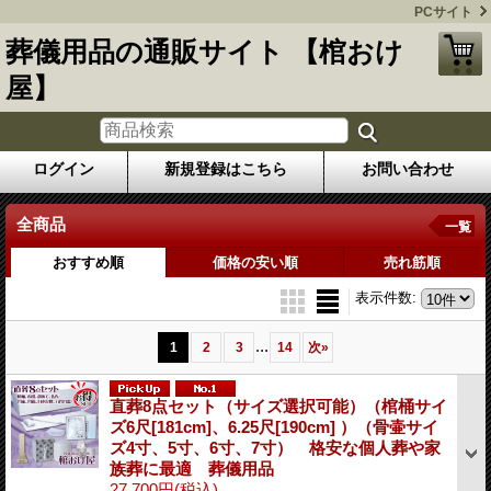
PCサイト
葬儀用品の通販サイト 【棺おけ
屋】
ログイン
新規登録はこちら
お問い合わせ
全商品
一覧
おすすめ順
価格の安い順
売れ筋順
表示件数
:
...
1
2
3
14
次
»
直葬8点セット（サイズ選択可能）（棺桶サイ
ズ6尺[181cm]、6.25尺[190cm] ）（骨壷サイ
ズ4寸、5寸、6寸、7寸） 格安な個人葬や家
族葬に最適 葬儀用品
27,700円
(税込)