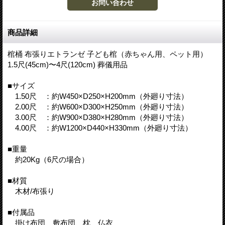
商品詳細
棺桶 布張りエトランゼ 子ども棺（赤ちゃん用、ペット用）
1.5尺(45cm)〜4尺(120cm) 葬儀用品
■サイズ
1.50尺 ：約W450×D250×H200mm（外廻り寸法）
2.00尺 ：約W600×D300×H250mm（外廻り寸法）
3.00尺 ：約W900×D380×H280mm（外廻り寸法）
4.00尺 ：約W1200×D440×H330mm（外廻り寸法）
■重量
約20Kg（6尺の場合）
■材質
木材/布張り
■付属品
掛け布団、敷布団、枕、仏衣