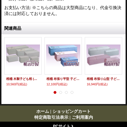
お支払い方法
:
※こちらの商品は大型商品になり、代金引換決
済には対応しておりません。
関連商品
棺桶 木製子ども棺 (赤ちゃん用、ペット用) 木棺 1尺(30cm)〜5尺(150cm) 掛け布団、敷布団、枕 付属 葬儀用品
棺桶 布張り平型 子ども棺（赤ちゃん用、ペット用） (ブルー・ピンク) 2尺(60cm)〜4尺(120cm) 掛け布団、敷布団、枕 付属 葬儀用品
棺桶 布張り山型 子ども棺（赤ちゃん用、ペット用）(ホワイト・ピンク) 2.6尺(78cm)、4.5尺(136cm) 掛け布団、敷布団、枕 付属 葬儀用品
10,560円
(税込)
12,100円
(税込)
16,940円
(税込)
ホーム
|
ショッピングカート
特定商取引法表示
|
ご利用案内
PCサイト